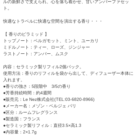
ルの新鮮さで支えられ、心を落ち着かせ、甘いアンバーファセッ
ト。
快適なトラベルに快適な空間を演出する香り・・・
【 香りのピラミッド 】
トップノート：ベルガモット、ミント、ユーカリ
ミドルノート：ティー、ローズ、ジンジャー
ラストノート：アンバー、ムスク
内容：セラミック製リフィル2個パック。
使用方法：香りのリフィルを袋から出して、ディフューザー本体に
入れます。
●香りの強さ：5段階中 3/5の香り
●芳香持続時間：約4週間
●販売元：Le Nez株式会社(TEL:03-6820-8966)
●メーカー名：メゾン・ベルジェ パリ
●区分：ルームフレグランス
●製造国：フランス
●セラミック製リフィル：直径3.5×高1.3
●内容量：2×1.7g