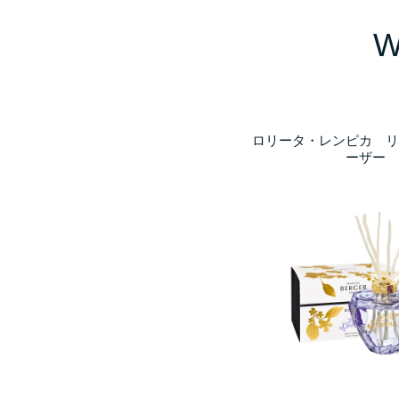
ロリータ・レンピカ リ
ーザー