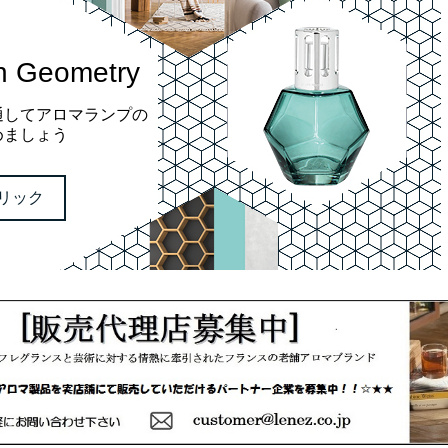
on Geometry
通してアロマランプの
めましょう
リック