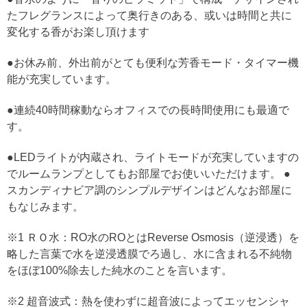
たフレグランスによって奥行きのある、或いは時間と共に
変化する香がお楽し頂けます
●お休み前、外出前がとても便利な芳香モード・タイマー機
能が充実しています。
●連続40時間稼動ならオフィスでの長時間使用にも最適で
す。
●LEDライトが内蔵され、ライトモードが充実していますの
でルームランプとしてもお部屋でお使いいただけます。 ●
スカンディナビア調のシンプルデザインはどんなお部屋に
もなじみます。
※1 ＲＯ水：RO水のROとはReverse Osmosis（逆浸透）を
略した言葉で水を逆浸透膜でろ過し、水に含まれる不純物
をほぼ100%除去した純水のことを言います。
※2 超音波式：熱を使わずに超音波によってエッセンシャ