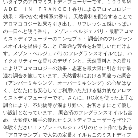
いタイプのアロマミストディフューザーです。１００％Ｍ
ＡＤＥ ＩＮ ＦＲＡＮＣＥ！香りによるアロマコロジー
効果： 穏やかな柑橘系の香り。天然香料を配合することで
アロマコロジー効果を引き出し、リフレッシュ感いっぱい
の一日へと誘う香り。 メゾン・ベルジェ パリ・最新アロマ
ミストディフューザーのコンセプト： 調合済のフレグラン
スオイルを提供することで最適な芳香をお楽しいただけま
す。メゾン・ベルジェ パリのフレグランスオイルでは、ハ
イクオリティーな香りのデザインと、天然香料とその香り
によりアロマコロジーの効果・恩恵を最大限に引き出す最
適な調合を施しています。天然香料における間違った調合
（アンバーミキシング、オーバーミキシング）の心配はな
く、どなたにも安心してご利用いただける魅力的なアロマ
ミストディフューザーです。さらに、RO水を使った上手な
調合により、不純物等が溜まり難い、お客さまにとて優し
い設計となっています。 調合済のフレグランスオイルも含
め、大変使い勝手の優れたミストディフューザーをぜひご
体験ください！メゾン・ベルジェ パリのヒット作でもある
「アロマランプ」で人気の定番オイルもこのミストディフ