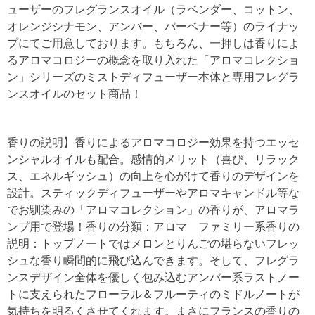
ューザーのフレグランスオイル（ラベンダー、コットン、
オレンジシナモン、アンバー、バーベナー等）のライナッ
プにてご用意しております。もちろん、一押しは香りによ
るアロマコロジーの概念を取り入れた「アロマコレクショ
ン」シリーズのミストディフューザー本体と専用フレグラ
ンスオイルのセット商品！
香りの説明】香りによるアロマコロジー効果を持つエッセ
ンシャルオイルも配合。感情的メリット（喜び、リラック
ス、エネルギッシュ）の向上を心がけて香りのデザインを
設計。スティックディフューザーやアロマキャンドル等な
でお馴染みの「アロマコレクション」の香りが、アロマラ
ンプ用で登場！香りの分類：アロマ ファミリー系香りの
説明：トップノートではメロンとりんごの堪らないフレッ
シュな香り瞬間的に飛び込んできます。そして、フレグラ
ンスデザイン全体を優しく包み込むアンバー系ラストノー
トに支えられたフローラル＆フルーティのミドルノートが
気持ちを明るくさせてくれます。まさにフランスの香りの