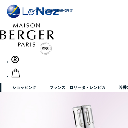
ランプベルジェ日本正規代理店
ショッピング
フランス ロリータ・レンピカ
芳香