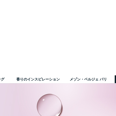
ング
香りのインスピレーション
メゾン・ベルジェ パリ