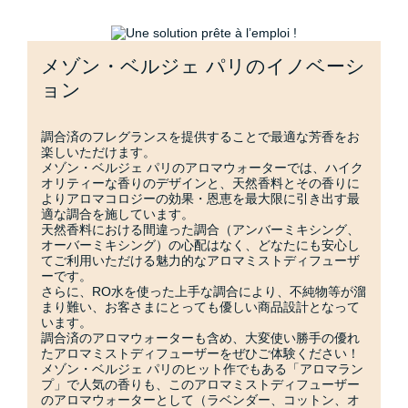
メゾン・ベルジェ パリのイノベーシ
ョン
調合済のフレグランスを提供することで最適な芳香をお
楽しいただけます。
メゾン・ベルジェ パリのアロマウォーターでは、ハイク
オリティーな香りのデザインと、天然香料とその香りに
よりアロマコロジーの効果・恩恵を最大限に引き出す最
適な調合を施しています。
天然香料における間違った調合（アンバーミキシング、
オーバーミキシング）の心配はなく、どなたにも安心し
てご利用いただける魅力的なアロマミストディフューザ
ーです。
さらに、RO水を使った上手な調合により、不純物等が溜
まり難い、お客さまにとっても優しい商品設計となって
います。
調合済のアロマウォーターも含め、大変使い勝手の優れ
たアロマミストディフューザーをぜひご体験ください！
メゾン・ベルジェ パリのヒット作でもある「アロマラン
プ」で人気の香りも、このアロマミストディフューザー
のアロマウォーターとして（ラベンダー、コットン、オ