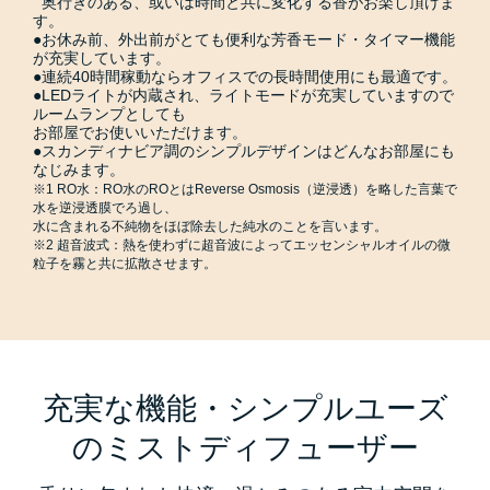
奥行きのある、或いは時間と共に変化する香がお楽し頂けま
す。
●お休み前、外出前がとても便利な芳香モード・タイマー機能
が充実しています。
●連続40時間稼動ならオフィスでの長時間使用にも最適です。
●LEDライトが内蔵され、ライトモードが充実していますので
ルームランプとしても
お部屋でお使いいただけます。
●スカンディナビア調のシンプルデザインはどんなお部屋にも
なじみます。
※1 RO水：RO水のROとはReverse Osmosis（逆浸透）を略した言葉で
水を逆浸透膜でろ過し、
水に含まれる不純物をほぼ除去した純水のことを言います。
※2 超音波式：熱を使わずに超音波によってエッセンシャルオイルの微
粒子を霧と共に拡散させます。
充実な機能・シンプルユーズ
のミストディフューザー