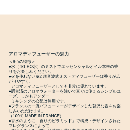
アロマディフューザーの魅力
＜9つの特徴＞
●水（※1 RO水）のミストでエッセンシャルオイル本来の香
りをお楽しみください。
●火を使わない※2 超音波式ミストディフューザーは香りが広
がりやすく、
アロマディフューザーとしても非常に優れています。
●調合済のアロマウォーターを注いで直ぐに使えるシンプルユ
ーズ、しかもアンダー
ミキシングの心配は無用です。
●フランスの一流パフューマーがデザインした贅沢な香をお楽
しみいただけます。
（100％ MADE IN FRANCE）
●香水のように「香りのピラミッド」で構成・デザインされた
フレグランスによって