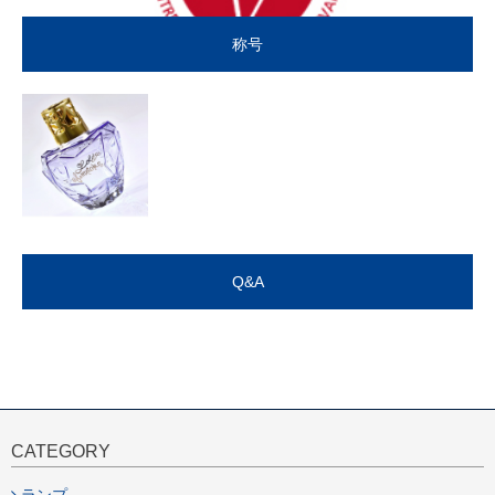
称号
Q&A
CATEGORY